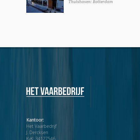
Thuishaven:
Rotterdam
Kantoor:
Het Vaarbedrijf
J. Dercksen
KvK: 34127546